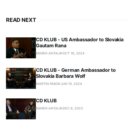
diania na Slovensku a vo svete.
READ NEXT
CD KLUB - US Ambassador to Slovakia
Gautam Rana
MAREK ANTALIK
OCT 18, 2024
CD KLUB - German Ambassador to
Slovakia Barbara Wolf
MARTIN FABOK
JUN 19, 2024
CD KLUB
MAREK ANTALIK
DEC 8, 2023