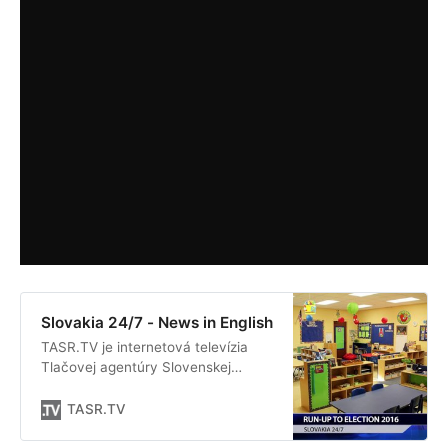
Slovakia 24/7 - News in English
TASR.TV je internetová televízia
Tlačovej agentúry Slovenskej
republiky. Prináša priame prenosy
zo všetkých regiónov Slovenska.
TASR.TV
Okrem live streamov pripravuje
publicistické relácie týkajúce sa