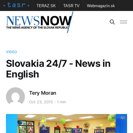
TERAZ.SK
TASR TV
Webmagazín.sk
Vtedy.sk
FOTOBANKA TASR
Školské
Obce
Contact us
VIDEO
Slovakia 24/7 - News in
English
Tery Moran
Oct 23, 2015
1 min