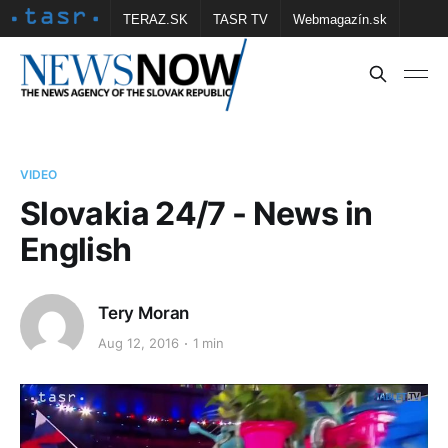
TERAZ.SK
TASR TV
Webmagazín.sk
Vtedy.sk
FOTOBANKA TASR
Školské
Obce
Contact us
VIDEO
Slovakia 24/7 - News in
English
Tery Moran
Aug 12, 2016
1 min