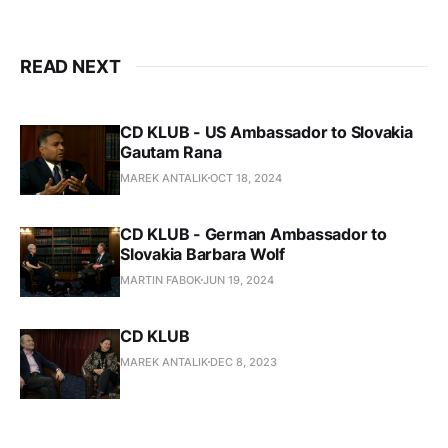
diania na Slovensku a vo svete.
READ NEXT
CD KLUB - US Ambassador to Slovakia
Gautam Rana
MAREK ANTALIK
OCT 18, 2024
CD KLUB - German Ambassador to
Slovakia Barbara Wolf
MARTIN FABOK
JUN 19, 2024
CD KLUB
MAREK ANTALIK
DEC 8, 2023