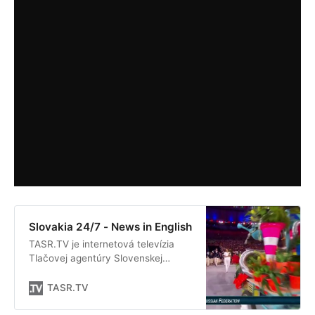
Slovakia 24/7 - News in English
TASR.TV je internetová televízia
Tlačovej agentúry Slovenskej
republiky. Prináša priame prenosy
zo všetkých regiónov Slovenska.
TASR.TV
Okrem live streamov pripravuje
publicistické relácie týkajúce sa